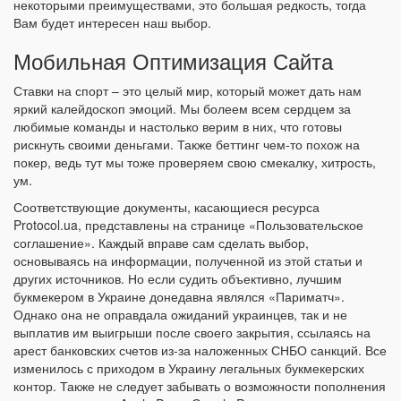
некоторыми преимуществами, это большая редкость, тогда
Вам будет интересен наш выбор.
Мобильная Оптимизация Сайта
Ставки на спорт – это целый мир, который может дать нам
яркий калейдоскоп эмоций. Мы болеем всем сердцем за
любимые команды и настолько верим в них, что готовы
рискнуть своими деньгами. Также беттинг чем-то похож на
покер, ведь тут мы тоже проверяем свою смекалку, хитрость,
ум.
Соответствующие документы, касающиеся ресурса
Protocol.ua, представлены на странице «Пользовательское
соглашение». Каждый вправе сам сделать выбор,
основываясь на информации, полученной из этой статьи и
других источников. Но если судить объективно, лучшим
букмекером в Украине донедавна являлся «Париматч».
Однако она не оправдала ожиданий украинцев, так и не
выплатив им выигрыши после своего закрытия, ссылаясь на
арест банковских счетов из-за наложенных СНБО санкций. Все
изменилось с приходом в Украину легальных букмекерских
контор. Также не следует забывать о возможности пополнения