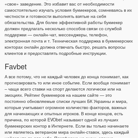
«свое» заведение. Это избавит вас от необходимости
самостоятельно изучать условия букмекеров, сомневаясь в их
честности и готовности выполнять взятые на себя
обязательства. Для более эффективной работы букмекер
должен предлагать несколько способов связи со службой
поддержки — онлайн-чат, мессенджеры, телефон,
электронная почта и т. Техническая поддержка в букмекерских
конторах онлайн должна отвечать быстро, решать вопросы
клиентов и предоставлять подробные инструкции.
Favbet
А все потому, что не каждый человек до конца понимает, как
прогнозировать то или иное событие. Если вообще понимает
– чаще всего ставки на спорт делаются логически или на
эмоциях. Рейтинг букмекеров на нашем сайте — это
постоянно обновляемые списки лучших БК Украины и мира,
которые учитывают огромное количество факторов, важных
для начинающих и опытных игроков. В конце концов, есть
причина, по которой EVObet называют одной из лучших
букмекерских контор в Интернете. Если вы только начинаете
или являетесь ветераном мира онлайн-ставок, здесь каждый