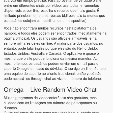
sua voz em tempo precise. Para aproveitar de verdade o site,
entre em diferentes chats por vídeo, use todas ferramentas
disponíveis e, por fim, escolha o recurso que mais gosta. É
limitado principalmente a conversas bidirecionais (a menos que
os usuários estejam compartilhando um dispositivo).
Você não encontrará muitos recursos nesta plataforma de
namoro, e todos eles podem ser encontrados imediatamente na
página principal. Os usuários são ativos e amigáveis, e há
sempre milhares deles on-line. A maior parte dos usuários, no
entanto, pode falar inglês porque eles são do Reino Unido,
Estados Unidos, Austrália e Canadá. O aplicativo é quase o
mesmo que o site porque funciona da mesma maneira. Ao
mesmo tempo, os usuários podem enviar um e-mail para o
suporte Omegle em caso de dúvidas. O serviço on-line não tem
uma equipe de suporte ao cliente tradicional, então você não
pode acessá-los through chat ao vivo ou número de telefone.
Omega – Live Random Video Chat
Muitos programas de videoconferência são gratuitos, mas
cuidado com as limitações em número de participantes ou
duração.
Outro aplicativo de bate-papo por vídeo bem-sucedido com