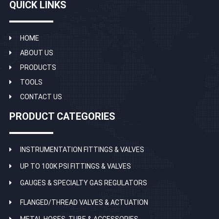
QUICK LINKS
HOME
ABOUT US
PRODUCTS
TOOLS
CONTACT US
PRODUCT CATEGORIES
INSTRUMENTATION FITTINGS & VALVES
UP TO 100K PSI FITTINGS & VALVES
GAUGES & SPECIALTY GAS REGULATORS
FLANGED/THREAD VALVES & ACTUATION