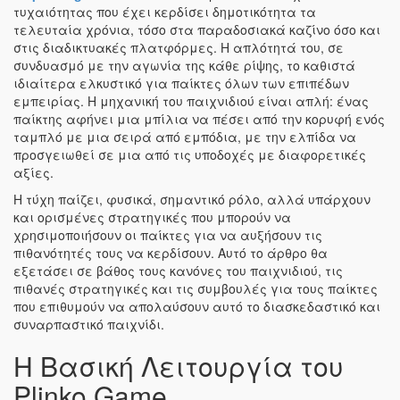
τυχαιότητας που έχει κερδίσει δημοτικότητα τα
τελευταία χρόνια, τόσο στα παραδοσιακά καζίνο όσο και
στις διαδικτυακές πλατφόρμες. Η απλότητά του, σε
συνδυασμό με την αγωνία της κάθε ρίψης, το καθιστά
ιδιαίτερα ελκυστικό για παίκτες όλων των επιπέδων
εμπειρίας. Η μηχανική του παιχνιδιού είναι απλή: ένας
παίκτης αφήνει μια μπίλια να πέσει από την κορυφή ενός
ταμπλό με μια σειρά από εμπόδια, με την ελπίδα να
προσγειωθεί σε μια από τις υποδοχές με διαφορετικές
αξίες.
Η τύχη παίζει, φυσικά, σημαντικό ρόλο, αλλά υπάρχουν
και ορισμένες στρατηγικές που μπορούν να
χρησιμοποιήσουν οι παίκτες για να αυξήσουν τις
πιθανότητές τους να κερδίσουν. Αυτό το άρθρο θα
εξετάσει σε βάθος τους κανόνες του παιχνιδιού, τις
πιθανές στρατηγικές και τις συμβουλές για τους παίκτες
που επιθυμούν να απολαύσουν αυτό το διασκεδαστικό και
συναρπαστικό παιχνίδι.
Η Βασική Λειτουργία του
Plinko Game