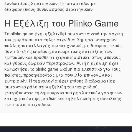
Συνδυασμός Στρατηγικών: Πειραματίσου με
διαφορετικούς συνδυασμούς στρατηγικών.
Η Εξέλιξη του Plinko Game
Το plinko game έχει εξελιχθεί σημαντικά από την αρχική
του εμφάνιση στα τηλεπαιχνίδια. Σήμερα, υπάρχουν
πολλές παραλλαγές του παιχνιδιού, με διαφορετικούς
συντελεστές κέρδους, διαφορετικές διατάξεις των
εμποδίων και πρόσθετα χαρακτηριστικά, όπως μπόνους
και γύρους δωρεάν περιστροφών. Αυτή η εξέλιξη έχει
καταστήσει το plinko game ακόμη πιο ελκυστικό για τους
παίκτες, προσφέροντας μια ποικιλία επιλογών και
εμπειριών. Η τεχνολογία έχει επίσης διαδραματίσει
σημαντικό ρόλο στην εξέλιξη του παιχνιδιού,
επιτρέποντας τη δημιουργία πιο ρεαλιστικών γραφικών
και ηχητικών εφέ, καθώς και τη βελτίωση της συνολικής
εμπειρίας παιχνιδιού.