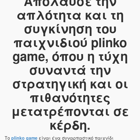
Απόλαυσε την
απλότητα και τη
συγκίνηση του
παιχνιδιού plinko
game, όπου η τύχη
συναντά την
στρατηγική και οι
πιθανότητες
μετατρέπονται σε
κέρδη.
Το
plinko game
είναι ένα συναρπαστικό παιχνίδι