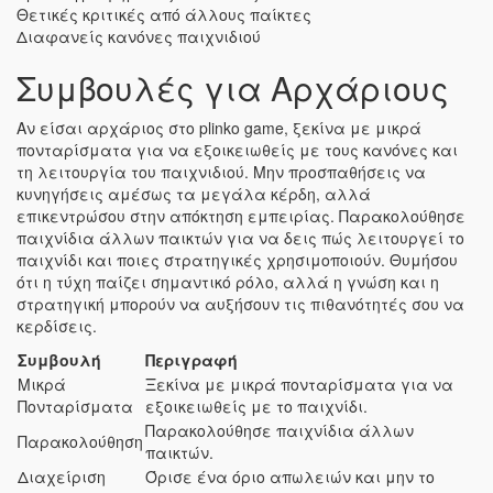
Θετικές κριτικές από άλλους παίκτες
Διαφανείς κανόνες παιχνιδιού
Συμβουλές για Αρχάριους
Αν είσαι αρχάριος στο plinko game, ξεκίνα με μικρά
πονταρίσματα για να εξοικειωθείς με τους κανόνες και
τη λειτουργία του παιχνιδιού. Μην προσπαθήσεις να
κυνηγήσεις αμέσως τα μεγάλα κέρδη, αλλά
επικεντρώσου στην απόκτηση εμπειρίας. Παρακολούθησε
παιχνίδια άλλων παικτών για να δεις πώς λειτουργεί το
παιχνίδι και ποιες στρατηγικές χρησιμοποιούν. Θυμήσου
ότι η τύχη παίζει σημαντικό ρόλο, αλλά η γνώση και η
στρατηγική μπορούν να αυξήσουν τις πιθανότητές σου να
κερδίσεις.
Συμβουλή
Περιγραφή
Μικρά
Ξεκίνα με μικρά πονταρίσματα για να
Πονταρίσματα
εξοικειωθείς με το παιχνίδι.
Παρακολούθησε παιχνίδια άλλων
Παρακολούθηση
παικτών.
Διαχείριση
Όρισε ένα όριο απωλειών και μην το