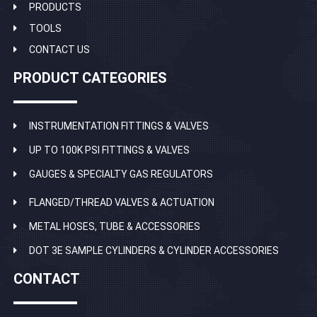
PRODUCTS
TOOLS
CONTACT US
PRODUCT CATEGORIES
INSTRUMENTATION FITTINGS & VALVES
UP TO 100K PSI FITTINGS & VALVES
GAUGES & SPECIALTY GAS REGULATORS
FLANGED/THREAD VALVES & ACTUATION
METAL HOSES, TUBE & ACCESSORIES
DOT 3E SAMPLE CYLINDERS & CYLINDER ACCESSORIES
CONTACT