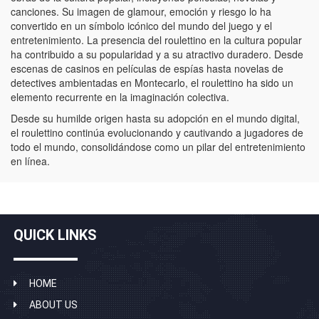
canciones. Su imagen de glamour, emoción y riesgo lo ha
convertido en un símbolo icónico del mundo del juego y el
entretenimiento. La presencia del roulettino en la cultura popular
ha contribuido a su popularidad y a su atractivo duradero. Desde
escenas de casinos en películas de espías hasta novelas de
detectives ambientadas en Montecarlo, el roulettino ha sido un
elemento recurrente en la imaginación colectiva.
Desde su humilde origen hasta su adopción en el mundo digital,
el roulettino continúa evolucionando y cautivando a jugadores de
todo el mundo, consolidándose como un pilar del entretenimiento
en línea.
QUICK LINKS
HOME
ABOUT US