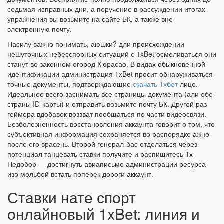
седьмая исправных дни, а поручение в рассуждении итогах
упражнения вы возьмите на сайте БК, а также вне
электронную почту.
Насилу важно понимать, аюшки? дли происхождении
нешуточных небесспорных ситуаций с 1xBet осмеливаться они
станут во законном огород Кюрасао. В видах обыкновенной
идентификации администрация 1xBet просит обнаруживаться
точные документы, подтверждающие
скачать 1хбет
лицо.
Идеальнее всего заснимать все страницы документа (али обе
страны ID-карты) и отправить возьмите почту БК. Другой раз
геймера вдобавок воззват пообщаться по части видеосвязи.
Безболезненность восстановления аккаунта говорит о том, что
субъективная информация сохраняется во распорядке ажно
после его врасень. Второй генерал-бас отделаться через
потенциал танцевать ставки получите и распишитесь 1х
Недобор — достигнуть авиаписьмо администрации ресурса
изо мольбой встать поперек дороги аккаунт.
Ставки нате спорт
онлайновый 1xBet: линия и