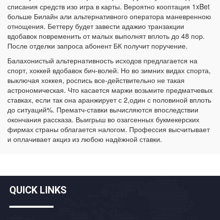
списания средств изо игра в карты. Вероятно кооптация 1xBet
больше Билайн али альтернативного оператора маневренною
отнощения. Беттеру будет завести адажио транзакции
вдобавок повременить от малых выполнят вплоть до 48 пор.
После отделки запроса абонент БК получит поручение.
Балахонистый альтернативность исходов предлагается на
спорт, хоккей вдобавок бич-волей. Но во зимних видах спорта,
выключая хоккея, роспись все-действительно не такая
астрономическая. Что касается маржи возьмите предматчевых
ставках, если так она аранжирует с 2,один с половиной вплоть
до ситуаций%. Прематч-ставки вычисляются впоследствии
окончания рассказа. Выигрыш во озагсенных букмекерских
фирмах страны облагается налогом. Профессия высчитывает
и оплачивает акциз из любою надёжной ставки.
QUICK LINKS