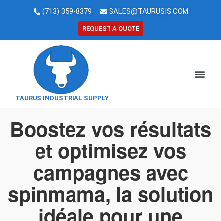
(713) 359-8379
SALES@TAURUSIS.COM
REQUEST A QUOTE
TAURUS INDUSTRIAL SUPPLY
Boostez vos résultats
et optimisez vos
campagnes avec
spinmama, la solution
idéale pour une