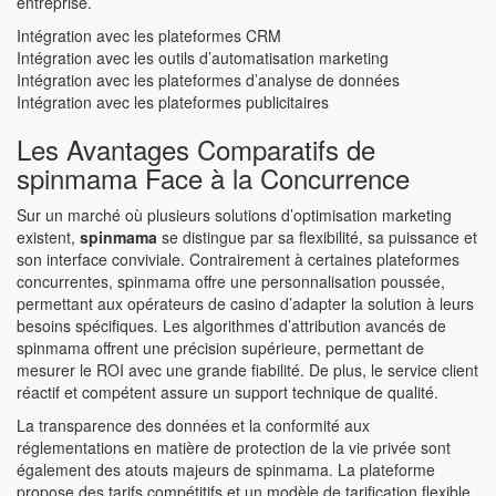
entreprise.
Intégration avec les plateformes CRM
Intégration avec les outils d’automatisation marketing
Intégration avec les plateformes d’analyse de données
Intégration avec les plateformes publicitaires
Les Avantages Comparatifs de
spinmama Face à la Concurrence
Sur un marché où plusieurs solutions d’optimisation marketing
existent,
spinmama
se distingue par sa flexibilité, sa puissance et
son interface conviviale. Contrairement à certaines plateformes
concurrentes, spinmama offre une personnalisation poussée,
permettant aux opérateurs de casino d’adapter la solution à leurs
besoins spécifiques. Les algorithmes d’attribution avancés de
spinmama offrent une précision supérieure, permettant de
mesurer le ROI avec une grande fiabilité. De plus, le service client
réactif et compétent assure un support technique de qualité.
La transparence des données et la conformité aux
réglementations en matière de protection de la vie privée sont
également des atouts majeurs de spinmama. La plateforme
propose des tarifs compétitifs et un modèle de tarification flexible,