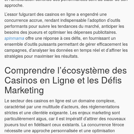
approche.
L’essor fulgurant des casinos en ligne a engendré une
concurrence accrue, rendant indispensable l’adoption d’outils
performants pour suivre les tendances du marché, anticiper les
besoins des joueurs et optimiser les dépenses publicitaires.
spinmama
offre une réponse à ces défis, en fournissant un
ensemble d’outils puissants permettant de gérer efficacement les
campagnes, d’analyser les données en temps réel et d’affiner les
stratégies pour maximiser les résultats.
Comprendre l’écosystème des
Casinos en Ligne et les Défis
Marketing
Le secteur des casinos en ligne est un domaine complexe,
caractérisé par une multitude d’acteurs, des réglementations
strictes et une clientèle exigeante. Les enjeux marketing sont
particulièrement aigus, car il est impératif d’attirer des nouveaux
joueurs tout en fidélisant ceux existants. La concurrence féroce
nécessite une approche personnalisée et une optimisation