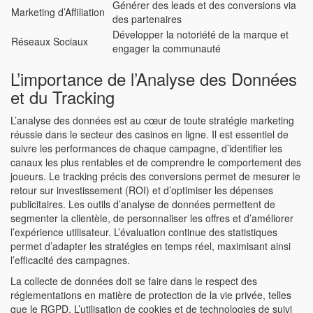
Générer des leads et des conversions via
Marketing d’Affiliation
des partenaires
Développer la notoriété de la marque et
Réseaux Sociaux
engager la communauté
L’importance de l’Analyse des Données
et du Tracking
L’analyse des données est au cœur de toute stratégie marketing
réussie dans le secteur des casinos en ligne. Il est essentiel de
suivre les performances de chaque campagne, d’identifier les
canaux les plus rentables et de comprendre le comportement des
joueurs. Le tracking précis des conversions permet de mesurer le
retour sur investissement (ROI) et d’optimiser les dépenses
publicitaires. Les outils d’analyse de données permettent de
segmenter la clientèle, de personnaliser les offres et d’améliorer
l’expérience utilisateur. L’évaluation continue des statistiques
permet d’adapter les stratégies en temps réel, maximisant ainsi
l’efficacité des campagnes.
La collecte de données doit se faire dans le respect des
réglementations en matière de protection de la vie privée, telles
que le RGPD. L’utilisation de cookies et de technologies de suivi