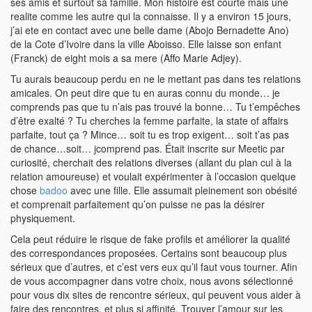
ses amis et surtout sa famille. Mon histoire est courte mais une
realite comme les autre qui la connaisse. Il y a environ 15 jours,
j’ai ete en contact avec une belle dame (Abojo Bernadette Ano)
de la Cote d’Ivoire dans la ville Aboisso. Elle laisse son enfant
(Franck) de eight mois a sa mere (Affo Marie Adjey).
Tu aurais beaucoup perdu en ne le mettant pas dans tes relations
amicales. On peut dire que tu en auras connu du monde… je
comprends pas que tu n’ais pas trouvé la bonne… Tu t’empêches
d’être exalté ? Tu cherches la femme parfaite, la state of affairs
parfaite, tout ça ? Mince… soit tu es trop exigent… soit t’as pas
de chance…soit… jcomprend pas. Était inscrite sur Meetic par
curiosité, cherchait des relations diverses (allant du plan cul à la
relation amoureuse) et voulait expérimenter à l’occasion quelque
chose
badoo
avec une fille. Elle assumait pleinement son obésité
et comprenait parfaitement qu’on puisse ne pas la désirer
physiquement.
Cela peut réduire le risque de fake profils et améliorer la qualité
des correspondances proposées. Certains sont beaucoup plus
sérieux que d’autres, et c’est vers eux qu’il faut vous tourner. Afin
de vous accompagner dans votre choix, nous avons sélectionné
pour vous dix sites de rencontre sérieux, qui peuvent vous aider à
faire des rencontres, et plus si affinité. Trouver l’amour sur les