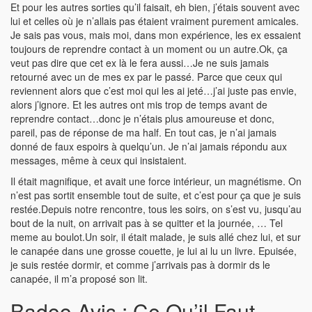
Et pour les autres sorties qu’il faisait, eh bien, j’étais souvent avec
lui et celles où je n’allais pas étaient vraiment purement amicales.
Je sais pas vous, mais moi, dans mon expérience, les ex essaient
toujours de reprendre contact à un moment ou un autre.Ok, ça
veut pas dire que cet ex là le fera aussi…Je ne suis jamais
retourné avec un de mes ex par le passé. Parce que ceux qui
reviennent alors que c’est moi qui les ai jeté…j’ai juste pas envie,
alors j’ignore. Et les autres ont mis trop de temps avant de
reprendre contact…donc je n’étais plus amoureuse et donc,
pareil, pas de réponse de ma half. En tout cas, je n’ai jamais
donné de faux espoirs à quelqu’un. Je n’ai jamais répondu aux
messages, même à ceux qui insistaient.
Il était magnifique, et avait une force intérieur, un magnétisme. On
n’est pas sortit ensemble tout de suite, et c’est pour ça que je suis
restée.Depuis notre rencontre, tous les soirs, on s’est vu, jusqu’au
bout de la nuit, on arrivait pas à se quitter et la journée, … Tel
meme au boulot.Un soir, il était malade, je suis allé chez lui, et sur
le canapée dans une grosse couette, je lui ai lu un livre. Epuisée,
je suis restée dormir, et comme j’arrivais pas à dormir ds le
canapée, il m’a proposé son lit.
Badoo Avis : Ce Qu’il Faut