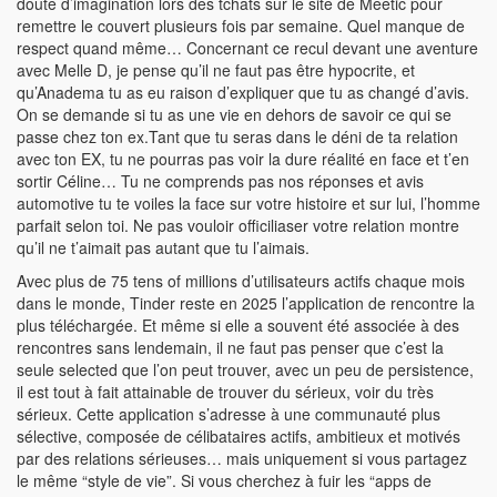
doute d’imagination lors des tchats sur le site de Meetic pour
remettre le couvert plusieurs fois par semaine. Quel manque de
respect quand même… Concernant ce recul devant une aventure
avec Melle D, je pense qu’il ne faut pas être hypocrite, et
qu’Anadema tu as eu raison d’expliquer que tu as changé d’avis.
On se demande si tu as une vie en dehors de savoir ce qui se
passe chez ton ex.Tant que tu seras dans le déni de ta relation
avec ton EX, tu ne pourras pas voir la dure réalité en face et t’en
sortir Céline… Tu ne comprends pas nos réponses et avis
automotive tu te voiles la face sur votre histoire et sur lui, l’homme
parfait selon toi. Ne pas vouloir officiliaser votre relation montre
qu’il ne t’aimait pas autant que tu l’aimais.
Avec plus de 75 tens of millions d’utilisateurs actifs chaque mois
dans le monde, Tinder reste en 2025 l’application de rencontre la
plus téléchargée. Et même si elle a souvent été associée à des
rencontres sans lendemain, il ne faut pas penser que c’est la
seule selected que l’on peut trouver, avec un peu de persistence,
il est tout à fait attainable de trouver du sérieux, voir du très
sérieux. Cette application s’adresse à une communauté plus
sélective, composée de célibataires actifs, ambitieux et motivés
par des relations sérieuses… mais uniquement si vous partagez
le même “style de vie”. Si vous cherchez à fuir les “apps de