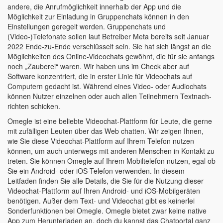
andere, die Anrufmöglichkeit innerhalb der App und die
Möglichkeit zur Einladung in Gruppenchats können in den
Einstellungen geregelt werden. Gruppenchats und
(Video-)Telefonate sollen laut Betreiber Meta bereits seit Januar
2022 Ende-zu-Ende verschlüsselt sein. Sie hat sich längst an die
Möglich­keiten des Online-Video­chats gewöhnt, die für sie anfangs
noch „Zauberei“ waren. Wir haben uns im Check aber auf
Software konzentriert, die in erster Linie für Video­chats auf
Computern gedacht ist. Während eines Video- oder Audiochats
können Nutzer einzelnen oder auch allen Teilnehmern Text­nach­
richten schi­cken.
Omegle ist eine beliebte Videochat-Plattform für Leute, die gerne
mit zufälligen Leuten über das Web chatten. Wir zeigen Ihnen,
wie Sie diese Videochat-Plattform auf Ihrem Telefon nutzen
können, um auch unterwegs mit anderen Menschen in Kontakt zu
treten. Sie können Omegle auf Ihrem Mobiltelefon nutzen, egal ob
Sie ein Android- oder iOS-Telefon verwenden. In diesem
Leitfaden finden Sie alle Details, die Sie für die Nutzung dieser
Videochat-Plattform auf Ihren Android- und iOS-Mobilgeräten
benötigen. Außer dem Text- und Videochat gibt es keinerlei
Sonderfunktionen bei Omegle. Omegle bietet zwar keine native
App zum Herunterladen an, doch du kannst das Chatportal ganz