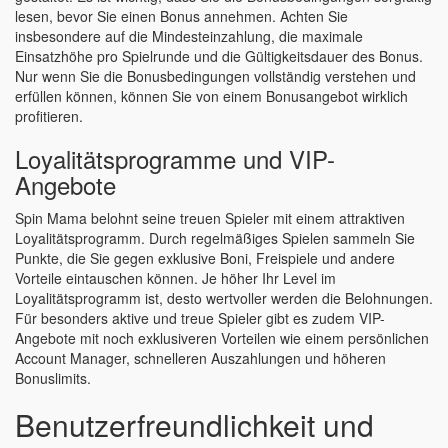
lesen, bevor Sie einen Bonus annehmen. Achten Sie
insbesondere auf die Mindesteinzahlung, die maximale
Einsatzhöhe pro Spielrunde und die Gültigkeitsdauer des Bonus.
Nur wenn Sie die Bonusbedingungen vollständig verstehen und
erfüllen können, können Sie von einem Bonusangebot wirklich
profitieren.
Loyalitätsprogramme und VIP-
Angebote
Spin Mama belohnt seine treuen Spieler mit einem attraktiven
Loyalitätsprogramm. Durch regelmäßiges Spielen sammeln Sie
Punkte, die Sie gegen exklusive Boni, Freispiele und andere
Vorteile eintauschen können. Je höher Ihr Level im
Loyalitätsprogramm ist, desto wertvoller werden die Belohnungen.
Für besonders aktive und treue Spieler gibt es zudem VIP-
Angebote mit noch exklusiveren Vorteilen wie einem persönlichen
Account Manager, schnelleren Auszahlungen und höheren
Bonuslimits.
Benutzerfreundlichkeit und