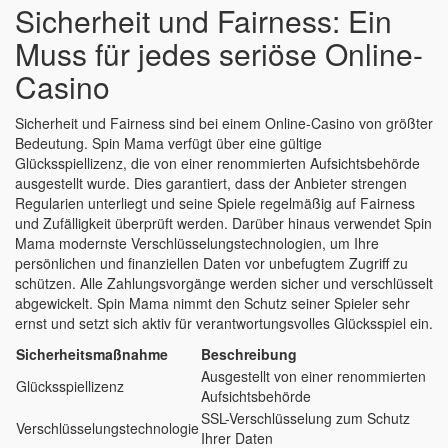
Sicherheit und Fairness: Ein
Muss für jedes seriöse Online-
Casino
Sicherheit und Fairness sind bei einem Online-Casino von größter
Bedeutung. Spin Mama verfügt über eine gültige
Glücksspiellizenz, die von einer renommierten Aufsichtsbehörde
ausgestellt wurde. Dies garantiert, dass der Anbieter strengen
Regularien unterliegt und seine Spiele regelmäßig auf Fairness
und Zufälligkeit überprüft werden. Darüber hinaus verwendet Spin
Mama modernste Verschlüsselungstechnologien, um Ihre
persönlichen und finanziellen Daten vor unbefugtem Zugriff zu
schützen. Alle Zahlungsvorgänge werden sicher und verschlüsselt
abgewickelt. Spin Mama nimmt den Schutz seiner Spieler sehr
ernst und setzt sich aktiv für verantwortungsvolles Glücksspiel ein.
Sicherheitsmaßnahme
Beschreibung
Ausgestellt von einer renommierten
Glücksspiellizenz
Aufsichtsbehörde
SSL-Verschlüsselung zum Schutz
Verschlüsselungstechnologie
Ihrer Daten