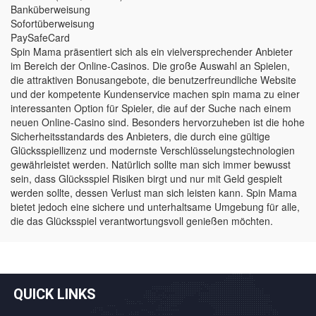
Banküberweisung
Sofortüberweisung
PaySafeCard
Spin Mama präsentiert sich als ein vielversprechender Anbieter
im Bereich der Online-Casinos. Die große Auswahl an Spielen,
die attraktiven Bonusangebote, die benutzerfreundliche Website
und der kompetente Kundenservice machen spin mama zu einer
interessanten Option für Spieler, die auf der Suche nach einem
neuen Online-Casino sind. Besonders hervorzuheben ist die hohe
Sicherheitsstandards des Anbieters, die durch eine gültige
Glücksspiellizenz und modernste Verschlüsselungstechnologien
gewährleistet werden. Natürlich sollte man sich immer bewusst
sein, dass Glücksspiel Risiken birgt und nur mit Geld gespielt
werden sollte, dessen Verlust man sich leisten kann. Spin Mama
bietet jedoch eine sichere und unterhaltsame Umgebung für alle,
die das Glücksspiel verantwortungsvoll genießen möchten.
QUICK LINKS