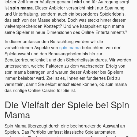
letzter Zeit immer häufiger genannt wird und für Aufregung sorgt,
ist
spin mama
. Dieser Anbieter verspricht nicht nur Spannung
und Unterhaltung, sondern auch ein besonderes Spielerlebnis,
das sich von der Masse abhebt. Doch was steckt hinter diesem
vielversprechenden Konzept? Und wie katapultiert spin mama
seine Spieler in neue Dimensionen des Online-Entertainments?
In dieser umfassenden Betrachtung werden wir die
verschiedenen Aspekte von
spin mama
beleuchten, von der
Spielauswahl und den Bonusangeboten bis hin zur
Benutzerfreundlichkeit und den Sicherheitsstandards. Wir werden
untersuchen, welche Faktoren zu dem wachsenden Erfolg von
spin mama beitragen und warum dieser Anbieter bei Spielern
immer beliebter wird. Ziel ist es, Ihnen ein fundiertes Bild zu
vermitteln, damit Sie selbst entscheiden können, ob spin mama
das richtige Online-Casino für Sie ist.
Die Vielfalt der Spiele bei Spin
Mama
Spin Mama überzeugt durch eine beeindruckende Auswahl an
Spielen. Das Portfolio umfasst klassische Spielautomaten,