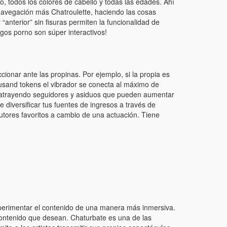
 todos los colores de cabello y todas las edades. Ahí
 navegación más Chatroulette, haciendo las cosas
“anterior” sin fisuras permiten la funcionalidad de
juegos porno son súper interactivos!
ionar ante las propinas. Por ejemplo, si la propia es
ousand tokens el vibrador se conecta al máximo de
, atrayendo seguidores y asiduos que pueden aumentar
diversificar tus fuentes de ingresos a través de
utores favoritos a cambio de una actuación. Tiene
perimentar el contenido de una manera más inmersiva.
l contenido que desean. Chaturbate es una de las