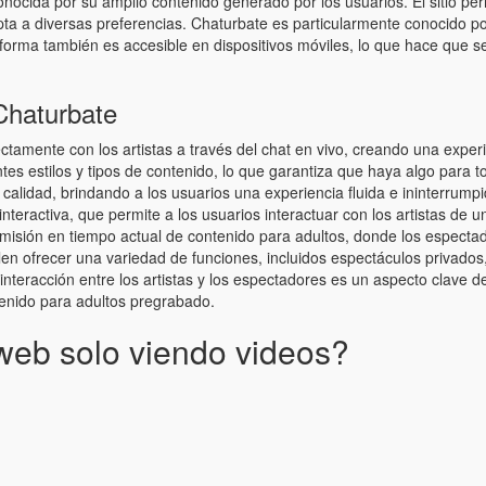
cida por su amplio contenido generado por los usuarios. El sitio permi
a a diversas preferencias. Chaturbate es particularmente conocido por
taforma también es accesible en dispositivos móviles, lo que hace que 
Chaturbate
ectamente con los artistas a través del chat en vivo, creando una expe
es estilos y tipos de contenido, lo que garantiza que haya algo para t
 calidad, brindando a los usuarios una experiencia fluida e ininterrump
interactiva, que permite a los usuarios interactuar con los artistas de
smisión en tiempo actual de contenido para adultos, donde los espectad
len ofrecer una variedad de funciones, incluidos espectáculos privados
 interacción entre los artistas y los espectadores es un aspecto clave 
tenido para adultos pregrabado.
web solo viendo videos?