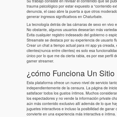
Su trabajo consiste en revisar el contenido que se pu
trauma psicológico por estar expuesto a “contenido ext
denuncia, el caso abre la puerta a que otros moderad
generar ingresos significativos en Chaturbate.
La tecnología detrás de las cámaras de sexo en vivo en
No obstante, algunos usuarios desearían más varieda
Evita cualquier registro indeseado del gobierno o es
Streamate se destaca por su experiencia de usuario fl
Crear un chat a tiempo actual para mi app ya creada, 
clientes(nunca entre clientes) es solo esa funcionalid
único por lo que me da cierta rabia, es por ese perfil 
gamer streamer.
¿cómo Funciona Un Sitio
Esta plataforma ofrece un nuevo nivel de servicio tant
independientemente de la censura. La página de inici
satisfacer todos los gustos íntimos. Muchos considera
los espectadores y no vende la información private ch
aún más contenido exclusivo allí además de lo que ha
juguetes interactivos e incluso la posibilidad de ganar
convierte en una experiencia más interactiva e íntima.