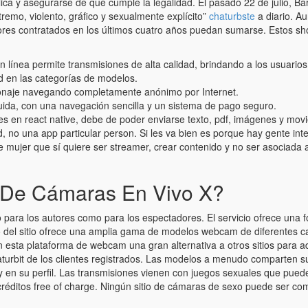
blica y asegurarse de que cumple la legalidad. El pasado 22 de julio
remo, violento, gráfico y sexualmente explícito”
chaturbste
a diario. A
ores contratados en los últimos cuatro años puedan sumarse. Estos sho
 línea permite transmisiones de alta calidad, brindando a los usuarios 
d en las categorías de modelos.
pionaje navegando completamente anónimo por Internet.
uida, con una navegación sencilla y un sistema de pago seguro.
es en react native, debe de poder enviarse texto, pdf, imágenes y mov
ad, no una app particular person. Si les va bien es porque hay gente in
de mujer que sí quiere ser streamer, crear contenido y no ser asociada 
 De Cámaras En Vivo X?
o para los autores como para los espectadores. El servicio ofrece una
o del sitio ofrece una amplia gama de modelos webcam de diferentes ca
n esta plataforma de webcam una gran alternativa a otros sitios para a
aturbit de los clientes registrados. Las modelos a menudo comparten s
y en su perfil. Las transmisiones vienen con juegos sexuales que pue
 créditos free of charge. Ningún sitio de cámaras de sexo puede ser compe