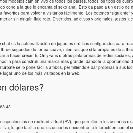
s modelos cam en vivo de todos los países, todos los tipos de cuerpo,
ndo coño a la que le encanta el sexo anal. Esto da paso a un estilo de
voritos para volver a visitarlos fácilmente. Los botones “siguiente” y 
nterior sin ningún flujo roto. Divertidos, adictivos y originales, ¡estos 
chat es la automatización de juguetes eróticos configurados para reacc
 three segundos de forma suave, mientras que si la propia es de a th
ar a hacer crecer tu OnlyFans u otras plataformas de redes sociales
polín para construir una marca más grande, dándote la oportunidad de 
turbate se lo pone fácil a ambos, permitiéndole dar propinas a sus loc
 lugar uno de los más visitados en la web.
en dólares?
183.43.
spectáculos de realidad virtual (RV), que permiten a los usuarios ex
uitiva, lo que facilita que los usuarios encuentren e interactúen con e