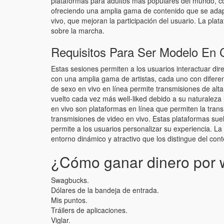
plataformas para adultos más populares del mundo, cono
ofreciendo una amplia gama de contenido que se adapt
vivo, que mejoran la participación del usuario. La pla
sobre la marcha.
Requisitos Para Ser Modelo En 
Estas sesiones permiten a los usuarios interactuar dir
con una amplia gama de artistas, cada uno con diferent
de sexo en vivo en línea permite transmisiones de alta
vuelto cada vez más well-liked debido a su naturaleza 
en vivo son plataformas en línea que permiten la tran
transmisiones de video en vivo. Estas plataformas sue
permite a los usuarios personalizar su experiencia. La
entorno dinámico y atractivo que los distingue del con
¿Cómo ganar dinero por 
Swagbucks.
Dólares de la bandeja de entrada.
Mis puntos.
Tráilers de aplicaciones.
Viglar.