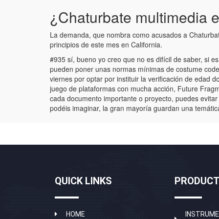
¿Chaturbate multimedia 
La demanda, que nombra como acusados a Chaturbate, s
principios de este mes en California.
#935 sí, bueno yo creo que no es difícil de saber, si
pueden poner unas normas mínimas de costume code p
viernes por optar por instituir la verificación de ed
juego de plataformas con mucha acción, Future Fragmen
cada documento importante o proyecto, puedes evitar f
podéis imaginar, la gran mayoría guardan una temátic
QUICK LINKS
PRODUCT
HOME
INSTRUME