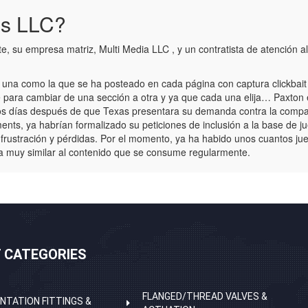
es LLC?
u empresa matriz, Multi Media LLC , y un contratista de atención al 
 es una como la que se ha posteado en cada página con captura clickba
ara cambiar de una sección a otra y ya que cada una elija… Paxton 
ad dos días después de que Texas presentara su demanda contra la comp
ts, ya habrían formalizado su peticiones de inclusión a la base de j
rustración y pérdidas. Por el momento, ya ha habido unos cuantos jue
a muy similar al contenido que se consume regularmente.
 CATEGORIES
FLANGED/THREAD VALVES &
NTATION FITTINGS &