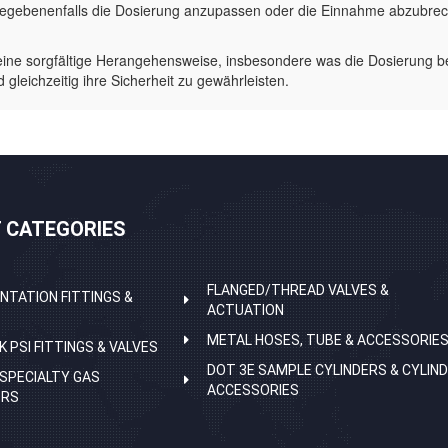
nd gegebenenfalls die Dosierung anzupassen oder die Einnahme abzubr
ne sorgfältige Herangehensweise, insbesondere was die Dosierung betri
gleichzeitig ihre Sicherheit zu gewährleisten.
 CATEGORIES
FLANGED/THREAD VALVES &
NTATION FITTINGS &
ACTUATION
METAL HOSES, TUBE & ACCESSORIE
K PSI FITTINGS & VALVES
DOT 3E SAMPLE CYLINDERS & CYLIN
 SPECIALTY GAS
ACCESSORIES
ORS