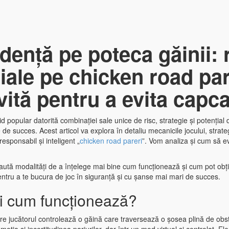
ență pe poteca găinii: r
iale pe chicken road par
vită pentru a evita capc
d popular datorită combinației sale unice de risc, strategie și potențial 
e de succes. Acest articol va explora în detaliu mecanicile jocului, strate
sponsabil și inteligent „
chicken road pareri
”. Vom analiza și cum să ev
i caută modalități de a înțelege mai bine cum funcționează și cum pot ob
pentru a te bucura de joc în siguranță și cu șanse mai mari de succes.
i cum funcționează?
re jucătorul controlează o găină care traversează o șosea plină de obsta