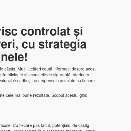
isc controlat și
eri, cu strategia
anele!
de câștig. Mulți jucători caută informații despre acest
giile eficiente și aspectele de siguranță, oferind o
aluezi riscurile și recompensele asociate cu fiecare
ține cele mai bune rezultate. Scopul acestui ghid
cole. Cu fiecare pas făcut, potențialul de câștig