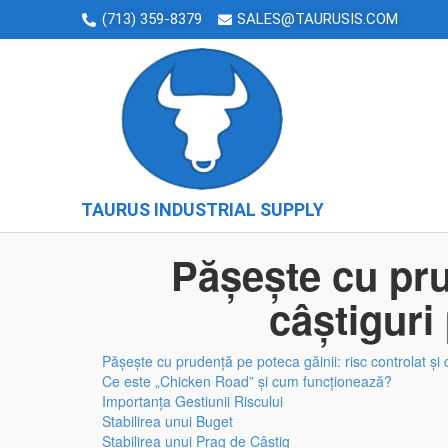
(713) 359-8379
SALES@TAURUSIS.COM
TAURUS INDUSTRIAL SUPPLY
Pășește cu pru
câștiguri
Pășește cu prudență pe poteca găinii: risc controlat și 
Ce este „Chicken Road” și cum funcționează?
Importanța Gestiunii Riscului
Stabilirea unui Buget
Stabilirea unui Prag de Câștig