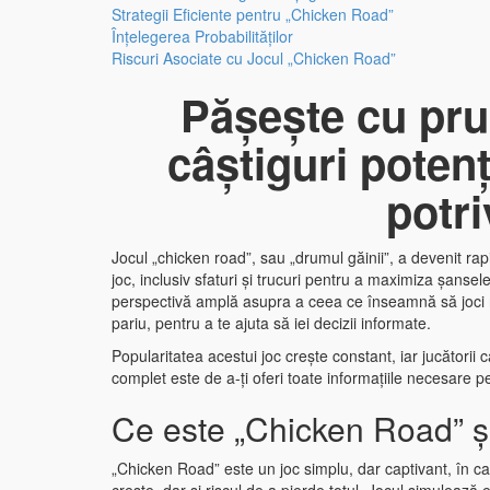
Strategii Eficiente pentru „Chicken Road”
Înțelegerea Probabilităților
Riscuri Asociate cu Jocul „Chicken Road”
Pășește cu prud
câștiguri potenț
potri
Jocul „chicken road”, sau „drumul găinii”, a devenit rapi
joc, inclusiv sfaturi și trucuri pentru a maximiza șansel
perspectivă amplă asupra a ceea ce înseamnă să joci re
pariu, pentru a te ajuta să iei decizii informate.
Popularitatea acestui joc crește constant, iar jucători
complet este de a-ți oferi toate informațiile necesare 
Ce este „Chicken Road” ș
„Chicken Road” este un joc simplu, dar captivant, în ca