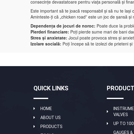
consecințe devastatoare pentru viața personală și financ
Este important să te joacă responsabil și să nu te lași c
Aminteste-ți că „chicken road” este un joc de șansă și n
Dependența de jocuri de noroc:
Poate duce la proble
Pierderi financiare:
Poți pierde sume mari de bani dac
Stres și anxietate:
Jocul poate provoca stres și anxiet
Izolare socială:
Poți începe să te izolezi de prieteni și
QUICK LINKS
PRODUCT
HOME
INSTRUME
VALVES
ABOUT US
UP TO 100
PRODUCTS
GAUGES &