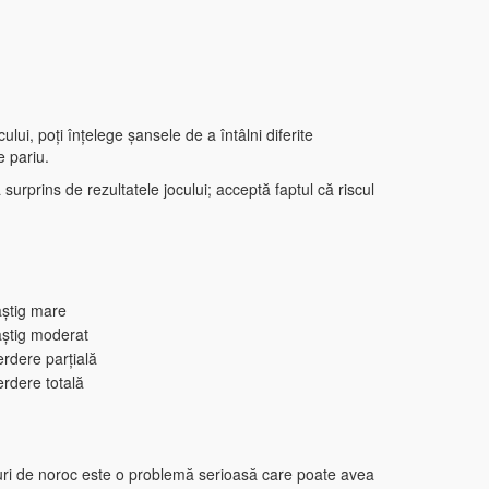
ului, poți înțelege șansele de a întâlni diferite
e pariu.
sa surprins de rezultatele jocului; acceptă faptul că riscul
știg mare
știg moderat
erdere parțială
erdere totală
jocuri de noroc este o problemă serioasă care poate avea