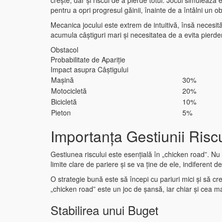
crește, dar și riscul de a pierde totul. Jocul simulează
pentru a opri progresul găinii, înainte de a întâlni un ob
Mecanica jocului este extrem de intuitivă, însă necesită 
acumula câștiguri mari și necesitatea de a evita pierde
Obstacol
Probabilitate de Apariție
Impact asupra Câștigului
Mașină
30%
Motocicletă
20%
Bicicletă
10%
Pieton
5%
Importanța Gestiunii Risc
Gestiunea riscului este esențială în „chicken road”. Nu es
limite clare de pariere și se va ține de ele, indiferent 
O strategie bună este să începi cu pariuri mici și să cre
„chicken road” este un joc de șansă, iar chiar și cea m
Stabilirea unui Buget