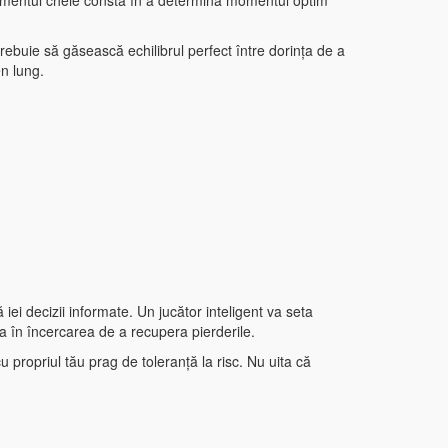
. Elementul cheie constă în a determina momentul optim
 trebuie să găsească echilibrul perfect între dorința de a
en lung.
 iei decizii informate. Un jucător inteligent va seta
iza în încercarea de a recupera pierderile.
u propriul tău prag de toleranță la risc. Nu uita că