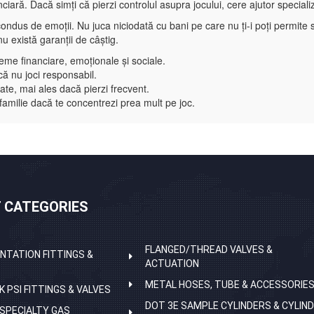
iară. Dacă simți că pierzi controlul asupra jocului, cere ajutor specializ
ondus de emoții. Nu juca niciodată cu bani pe care nu ți-i poți permite s
u există garanții de câștig.
me financiare, emoționale și sociale.
ă nu joci responsabil.
ate, mai ales dacă pierzi frecvent.
 familie dacă te concentrezi prea mult pe joc.
 CATEGORIES
FLANGED/THREAD VALVES &
NTATION FITTINGS &
ACTUATION
METAL HOSES, TUBE & ACCESSORIE
K PSI FITTINGS & VALVES
DOT 3E SAMPLE CYLINDERS & CYLIN
 SPECIALTY GAS