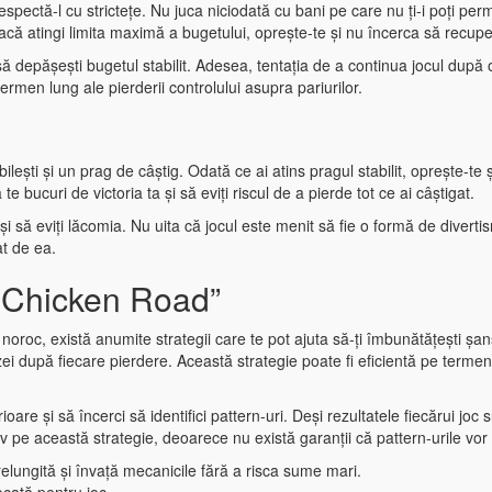
respectă-l cu strictețe. Nu juca niciodată cu bani pe care nu ți-i poți pe
acă atingi limita maximă a bugetului, oprește-te și nu încerca să recuper
at să depășești bugetul stabilit. Adesea, tentația de a continua jocul după
termen lung ale pierderii controlului asupra pariurilor.
ești și un prag de câștig. Odată ce ai atins pragul stabilit, oprește-te și
e bucuri de victoria ta și să eviți riscul de a pierde tot ce ai câștigat.
i și să eviți lăcomia. Nu uita că jocul este menit să fie o formă de divert
at de ea.
u „Chicken Road”
noroc, există anumite strategii care te pot ajuta să-ți îmbunătățești șan
 după fiecare pierdere. Această strategie poate fi eficientă pe termen 
terioare și să încerci să identifici pattern-uri. Deși rezultatele fiecărui
v pe această strategie, deoarece nu există garanții că pattern-urile vor
elungită și învață mecanicile fără a risca sume mari.