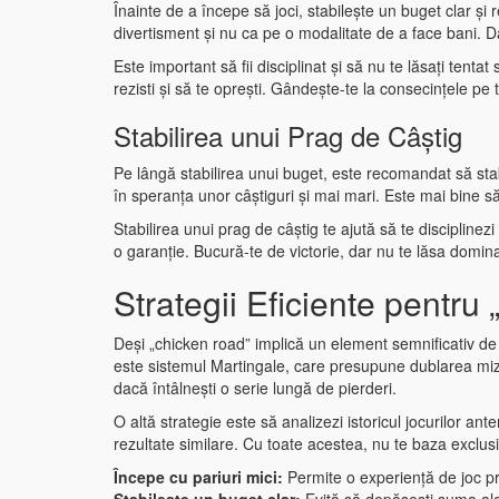
Înainte de a începe să joci, stabilește un buget clar și 
divertisment și nu ca pe o modalitate de a face bani. D
Este important să fii disciplinat și să nu te lăsați tent
rezisti și să te oprești. Gândește-te la consecințele pe 
Stabilirea unui Prag de Câștig
Pe lângă stabilirea unui buget, este recomandat să stabil
în speranța unor câștiguri și mai mari. Este mai bine să t
Stabilirea unui prag de câștig te ajută să te disciplinez
o garanție. Bucură-te de victorie, dar nu te lăsa domin
Strategii Eficiente pentr
Deși „chicken road” implică un element semnificativ de 
este sistemul Martingale, care presupune dublarea mizei
dacă întâlnești o serie lungă de pierderi.
O altă strategie este să analizezi istoricul jocurilor an
rezultate similare. Cu toate acestea, nu te baza exclusi
Începe cu pariuri mici:
Permite o experiență de joc pr