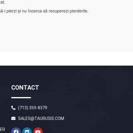
at.
ă-i pierzi și nu încerca să recuperezi pierderile.
CONTACT
(713) 359-8379
SALES@TAURUSIS.COM
S
DER