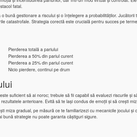
 emoția și incertitudinea pariurilor, dar într-un mod virtual și controlat
stacol fatal.
o bună gestionare a riscului și o înțelegere a probabilităților. Jucătorii
rile catastrofale. Strategia corectă este crucială pentru succes pe term
Pierderea totală a pariului
Pierderea a 50% din pariul curent
Pierderea a 25% din pariul curent
Nicio pierdere, continui pe drum
ului
te suficient să ai noroc; trebuie să fii capabil să evaluezi riscurile și să
de rezultatele anterioare. Evită să te lași condus de emoții și să crești m
ști miza gradual, pe măsură ce te familiarizezi cu mecanicile jocului și c
ai bună strategie nu poate garanta câștiguri sigure.