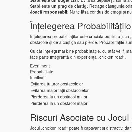
Stabilește un buget clar:
Evită să depășești suma alo
Stabilește un prag de câștig:
Retrage câștigurile odată
Joacă responsabil:
Nu te lăsa condus de emoții și nu 
Înțelegerea Probabilitățilo
Înțelegerea probabilităților este crucială pentru a juca 
obstacole și de a câștiga sau pierde. Probabilitățile su
Cu cât înțelegi mai bine probabilitățile, cu atât vei fi ma
face parte integrantă din experiența „chicken road”.
Eveniment
Probabilitate
Implicații
Evitarea tuturor obstacolelor
Evitarea majorității obstacolelor
Pierderea la un obstacol minor
Pierderea la un obstacol major
Riscuri Asociate cu Jocu
Jocul „chicken road” poate fi captivant și distractiv, 