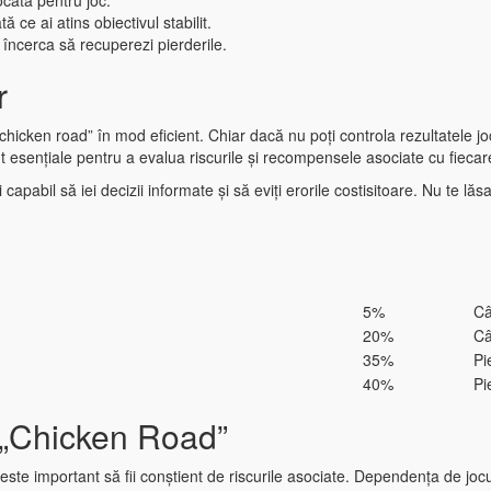
cată pentru joc.
 ce ai atins obiectivul stabilit.
încerca să recuperezi pierderile.
r
„chicken road” în mod eficient. Chiar dacă nu poți controla rezultatele joc
nt esențiale pentru a evalua riscurile și recompensele asociate cu fiecar
i capabil să iei decizii informate și să eviți erorile costisitoare. Nu te lă
5%
Câ
20%
Câ
35%
Pi
40%
Pi
l „Chicken Road”
dar este important să fii conștient de riscurile asociate. Dependența de 