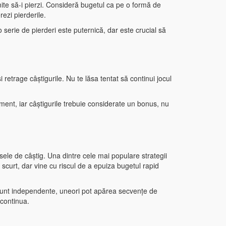
rmite să-i pierzi. Consideră bugetul ca pe o formă de
ezi pierderile.
 o serie de pierderi este puternică, dar este crucial să
 retrage câștigurile. Nu te lăsa tentat să continui jocul
isment, iar câștigurile trebuie considerate un bonus, nu
sele de câștig. Una dintre cele mai populare strategii
scurt, dar vine cu riscul de a epuiza bugetul rapid
 joc sunt independente, uneori pot apărea secvențe de
 continua.