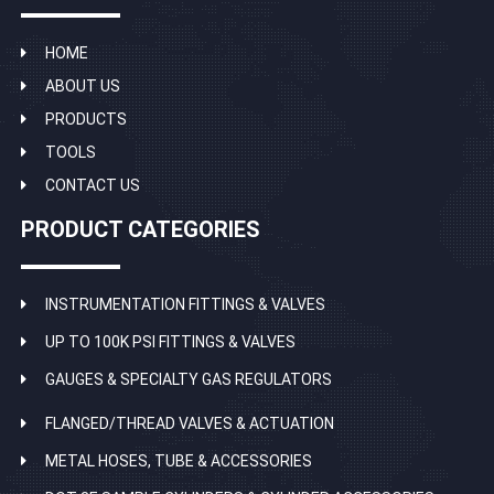
HOME
ABOUT US
PRODUCTS
TOOLS
CONTACT US
PRODUCT CATEGORIES
INSTRUMENTATION FITTINGS & VALVES
UP TO 100K PSI FITTINGS & VALVES
GAUGES & SPECIALTY GAS REGULATORS
FLANGED/THREAD VALVES & ACTUATION
METAL HOSES, TUBE & ACCESSORIES