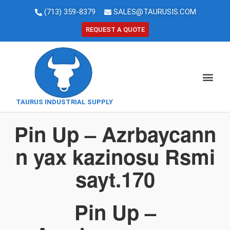
(713) 359-8379
SALES@TAURUSIS.COM
REQUEST A QUOTE
TAURUS INDUSTRIAL SUPPLY
Pin Up – Azrbaycann
n yax kazinosu Rsmi
sayt.170
Pin Up –