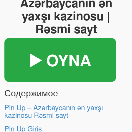
Azərbaycanın ən
yaxşı kazinosu |
Rəsmi sayt
▶️ OYNA
Содержимое
Pin Up – Azərbaycanın ən yaxşı
kazinosu Rəsmi sayt
Pin Up Giriş