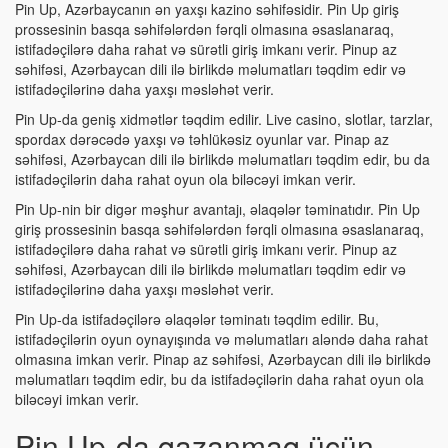
Pin Up, Azərbaycanın ən yaxşı kazino səhifəsidir. Pin Up giriş
prossesinin basqa səhifələrdən fərqli olmasına əsaslanaraq,
istifadəçilərə daha rahat və sürətli giriş imkanı verir. Pinup az
səhifəsi, Azərbaycan dili ilə birlikdə məlumatları təqdim edir və
istifadəçilərinə daha yaxşı məsləhət verir.
Pin Up-da geniş xidmətlər təqdim edilir. Live casino, slotlar, tarzlar,
spordax dərəcədə yaxşı və təhlükəsiz oyunlar var. Pinap az
səhifəsi, Azərbaycan dili ilə birlikdə məlumatları təqdim edir, bu da
istifadəçilərin daha rahat oyun ola biləcəyi imkan verir.
Pin Up-nin bir digər məşhur avantajı, əlaqələr təminatıdır. Pin Up
giriş prossesinin basqa səhifələrdən fərqli olmasına əsaslanaraq,
istifadəçilərə daha rahat və sürətli giriş imkanı verir. Pinup az
səhifəsi, Azərbaycan dili ilə birlikdə məlumatları təqdim edir və
istifadəçilərinə daha yaxşı məsləhət verir.
Pin Up-da istifadəçilərə əlaqələr təminatı təqdim edilir. Bu,
istifadəçilərin oyun oynayışında və məlumatları aləndə daha rahat
olmasına imkan verir. Pinap az səhifəsi, Azərbaycan dili ilə birlikdə
məlumatları təqdim edir, bu da istifadəçilərin daha rahat oyun ola
biləcəyi imkan verir.
Pin Up-da qazanmaq üçün