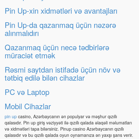
Pin Up-xin xidmətləri və avantajları
Pin Up-da qazanmaq üçün nəzərə
alınmalıdırı
Qazanmaq üçün necə tədbirlərə
müraciət etmək
Rəsmi saytdan istifadə üçün növ və
tətbiq edilə bilən cihazlar
PC və Laptop
Mobil Cihazlar
pin up
casino, Azərbaycanın ən populyar və məşhur qızıllı
qalasıdır. Pin up giriş vəziyyəti ilə qızıllı qalada əlaqəli məlumatları
və xidmətləri tapa bilərsiniz. Pinup casino Azərbaycanın qızıllı
qalasıdır və bu qızıllı qalada oyun oynamanıza ən yaxşı şans verir.