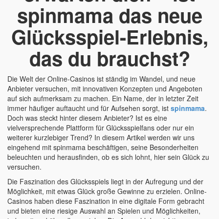
spinmama das neue
Glücksspiel-Erlebnis,
das du brauchst?
Die Welt der Online-Casinos ist ständig im Wandel, und neue
Anbieter versuchen, mit innovativen Konzepten und Angeboten
auf sich aufmerksam zu machen. Ein Name, der in letzter Zeit
immer häufiger auftaucht und für Aufsehen sorgt, ist
spinmama
.
Doch was steckt hinter diesem Anbieter? Ist es eine
vielversprechende Plattform für Glücksspielfans oder nur ein
weiterer kurzlebiger Trend? In diesem Artikel werden wir uns
eingehend mit spinmama beschäftigen, seine Besonderheiten
beleuchten und herausfinden, ob es sich lohnt, hier sein Glück zu
versuchen.
Die Faszination des Glücksspiels liegt in der Aufregung und der
Möglichkeit, mit etwas Glück große Gewinne zu erzielen. Online-
Casinos haben diese Faszination in eine digitale Form gebracht
und bieten eine riesige Auswahl an Spielen und Möglichkeiten,