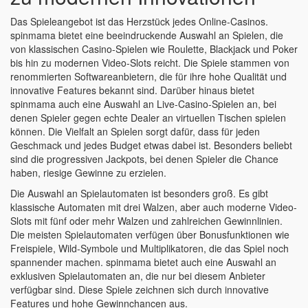
Das Spieleangebot ist das Herzstück jedes Online-Casinos.
spinmama bietet eine beeindruckende Auswahl an Spielen, die
von klassischen Casino-Spielen wie Roulette, Blackjack und Poker
bis hin zu modernen Video-Slots reicht. Die Spiele stammen von
renommierten Softwareanbietern, die für ihre hohe Qualität und
innovative Features bekannt sind. Darüber hinaus bietet
spinmama auch eine Auswahl an Live-Casino-Spielen an, bei
denen Spieler gegen echte Dealer an virtuellen Tischen spielen
können. Die Vielfalt an Spielen sorgt dafür, dass für jeden
Geschmack und jedes Budget etwas dabei ist. Besonders beliebt
sind die progressiven Jackpots, bei denen Spieler die Chance
haben, riesige Gewinne zu erzielen.
Die Auswahl an Spielautomaten ist besonders groß. Es gibt
klassische Automaten mit drei Walzen, aber auch moderne Video-
Slots mit fünf oder mehr Walzen und zahlreichen Gewinnlinien.
Die meisten Spielautomaten verfügen über Bonusfunktionen wie
Freispiele, Wild-Symbole und Multiplikatoren, die das Spiel noch
spannender machen. spinmama bietet auch eine Auswahl an
exklusiven Spielautomaten an, die nur bei diesem Anbieter
verfügbar sind. Diese Spiele zeichnen sich durch innovative
Features und hohe Gewinnchancen aus.