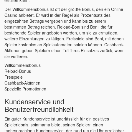
erfüllen kann.
Der Willkommensbonus ist oft der größte Bonus, den ein Online-
Casino anbietet. Er wird in der Regel als Prozentsatz des
eingezahlten Betrags vergeben und kann bis zu einem
bestimmten Betrag reichen. Reload-Boni sind Boni, die für
bestehende Spieler angeboten werden, um sie zu ermutigen,
weitere Einzahlungen zu tätigen. Freispiele sind Boni, mit denen
Spieler kostenlos an Spielautomaten spielen können. Cashback-
Aktionen geben Spielern einen Teil ihres Einsatzes zurück, wenn
sie verlieren.
Willkommensbonus
Reload-Bonus
Freispiele
Cashback-Aktionen
Spezielle Promotionen
Kundenservice und
Benutzerfreundlichkeit
Ein guter Kundenservice ist unerlässlich für ein positives
Spielerlebnis. spinmama bietet seinen Spielern einen
mehrsprachigen Kundenservice, der rund um die Uhr erreichbar