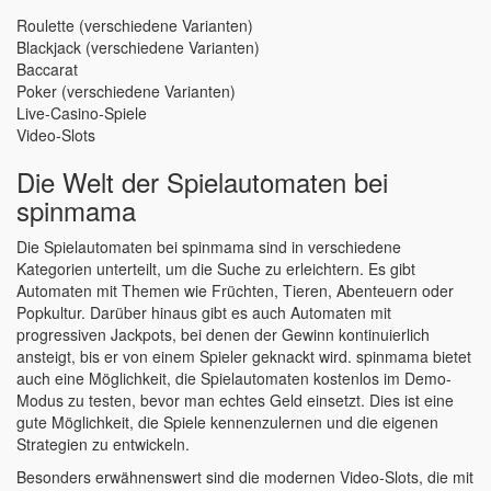
Roulette (verschiedene Varianten)
Blackjack (verschiedene Varianten)
Baccarat
Poker (verschiedene Varianten)
Live-Casino-Spiele
Video-Slots
Die Welt der Spielautomaten bei
spinmama
Die Spielautomaten bei spinmama sind in verschiedene
Kategorien unterteilt, um die Suche zu erleichtern. Es gibt
Automaten mit Themen wie Früchten, Tieren, Abenteuern oder
Popkultur. Darüber hinaus gibt es auch Automaten mit
progressiven Jackpots, bei denen der Gewinn kontinuierlich
ansteigt, bis er von einem Spieler geknackt wird. spinmama bietet
auch eine Möglichkeit, die Spielautomaten kostenlos im Demo-
Modus zu testen, bevor man echtes Geld einsetzt. Dies ist eine
gute Möglichkeit, die Spiele kennenzulernen und die eigenen
Strategien zu entwickeln.
Besonders erwähnenswert sind die modernen Video-Slots, die mit