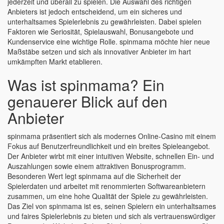
jederzeit und überall zu spielen. Die Auswahl des richtigen
Anbieters ist jedoch entscheidend, um ein sicheres und
unterhaltsames Spielerlebnis zu gewährleisten. Dabei spielen
Faktoren wie Seriosität, Spielauswahl, Bonusangebote und
Kundenservice eine wichtige Rolle. spinmama möchte hier neue
Maßstäbe setzen und sich als innovativer Anbieter im hart
umkämpften Markt etablieren.
Was ist spinmama? Ein
genauerer Blick auf den
Anbieter
spinmama präsentiert sich als modernes Online-Casino mit einem
Fokus auf Benutzerfreundlichkeit und ein breites Spieleangebot.
Der Anbieter wirbt mit einer intuitiven Website, schnellen Ein- und
Auszahlungen sowie einem attraktiven Bonusprogramm.
Besonderen Wert legt spinmama auf die Sicherheit der
Spielerdaten und arbeitet mit renommierten Softwareanbietern
zusammen, um eine hohe Qualität der Spiele zu gewährleisten.
Das Ziel von spinmama ist es, seinen Spielern ein unterhaltsames
und faires Spielerlebnis zu bieten und sich als vertrauenswürdiger