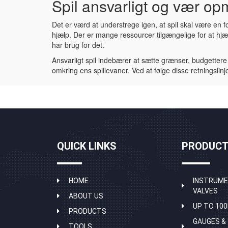
Spil ansvarligt og vær 
Det er værd at understrege igen, at spil skal være en f
hjælp. Der er mange ressourcer tilgængelige for at hjæ
har brug for det.
Ansvarligt spil indebærer at sætte grænser, budgettere
omkring ens spillevaner. Ved at følge disse retningsl
QUICK LINKS
PRODUCT
HOME
INSTRUME
VALVES
ABOUT US
UP TO 100
PRODUCTS
GAUGES &
TOOLS