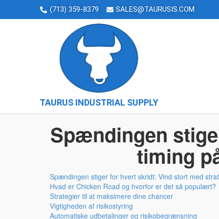
(713) 359-8379
SALES@TAURUSIS.COM
TAURUS INDUSTRIAL SUPPLY
Spændingen stiger 
timing p
Spændingen stiger for hvert skridt: Vind stort med str
Hvad er Chicken Road og hvorfor er det så populært?
Strategier til at maksimere dine chancer
Vigtigheden af risikostyring
Automatiske udbetalinger og risikobegrænsning