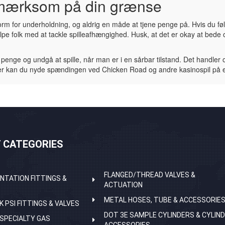
opmærksom på din grænse
orm for underholdning, og aldrig en måde at tjene penge på. Hvis du føle
lpe folk med at tackle spilleafhængighed. Husk, at det er okay at bede
 penge og undgå at spille, når man er i en sårbar tilstand. Det handler 
injer kan du nyde spændingen ved Chicken Road og andre kasinospil på 
 CATEGORIES
FLANGED/THREAD VALVES &
NTATION FITTINGS &
ACTUATION
METAL HOSES, TUBE & ACCESSORIE
K PSI FITTINGS & VALVES
DOT 3E SAMPLE CYLINDERS & CYLIN
 SPECIALTY GAS
ACCESSORIES