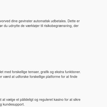
 hvorved dine gevinster automatisk udbetales. Dette er
 bør du udnytte de værktøjer til risikobegrænsning, der
et med forskellige temaer, grafik og ekstra funktioner.
er værd at udforske forskellige platforme for at finde
at vælge et pålideligt og reguleret kasino for at sikre
 og kundesupport.