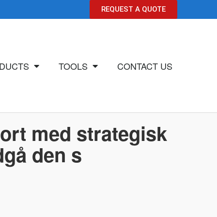
REQUEST A QUOTE
DUCTS
TOOLS
CONTACT US
tort med strategisk
dgå den s