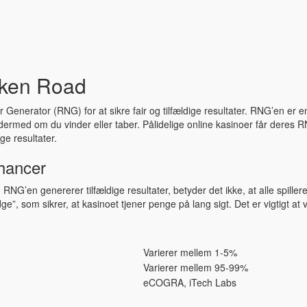
cken Road
erator (RNG) for at sikre fair og tilfældige resultater. RNG’en er en
 dermed om du vinder eller taber. Pålidelige online kasinoer får deres R
ge resultater.
hancer
NG’en genererer tilfældige resultater, betyder det ikke, at alle spillere 
e”, som sikrer, at kasinoet tjener penge på lang sigt. Det er vigtigt 
Varierer mellem 1-5%
Varierer mellem 95-99%
eCOGRA, iTech Labs