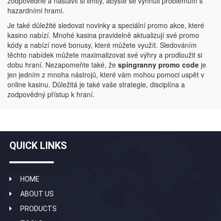
zodpovědně a nastavit si limity, abyste se vyhnuli problémům s
hazardními hrami.
Je také důležité sledovat novinky a speciální promo akce, které
kasino nabízí. Mnohé kasina pravidelně aktualizují své promo
kódy a nabízí nové bonusy, které můžete využít. Sledováním
těchto nabídek můžete maximalizovat své výhry a prodloužit si
dobu hraní. Nezapomeňte také, že
spingranny promo code
je
jen jedním z mnoha nástrojů, které vám mohou pomoci uspět v
online kasinu. Důležitá je také vaše strategie, disciplína a
zodpovědný přístup k hraní.
QUICK LINKS
HOME
ABOUT US
PRODUCTS