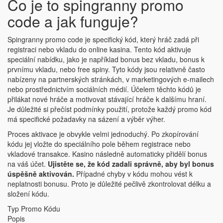
Co je to spingranny promo
code a jak funguje?
Spingranny promo code je specifický kód, který hráč zadá při
registraci nebo vkladu do online kasina. Tento kód aktivuje
speciální nabídku, jako je například bonus bez vkladu, bonus k
prvnímu vkladu, nebo free spiny. Tyto kódy jsou relativně často
nabízeny na partnerských stránkách, v marketingových e-mailech
nebo prostřednictvím sociálních médií. Účelem těchto kódů je
přilákat nové hráče a motivovat stávající hráče k dalšímu hraní.
Je důležité si přečíst podmínky použití, protože každý promo kód
má specifické požadavky na sázení a výběr výher.
Proces aktivace je obvykle velmi jednoduchý. Po zkopírování
kódu jej vložte do speciálního pole během registrace nebo
vkladové transakce. Kasino následně automaticky přidělí bonus
na váš účet.
Ujistěte se, že kód zadali správně, aby byl bonus
úspěšně aktivován.
Případné chyby v kódu mohou vést k
neplatnosti bonusu. Proto je důležité pečlivě zkontrolovat délku a
složení kódu.
Typ Promo Kódu
Popis