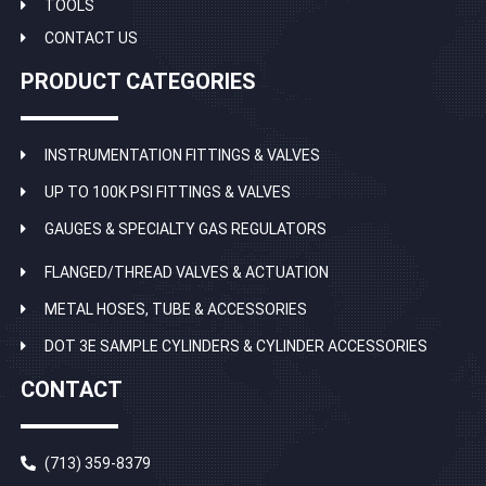
TOOLS
CONTACT US
PRODUCT CATEGORIES
INSTRUMENTATION FITTINGS & VALVES
UP TO 100K PSI FITTINGS & VALVES
GAUGES & SPECIALTY GAS REGULATORS
FLANGED/THREAD VALVES & ACTUATION
METAL HOSES, TUBE & ACCESSORIES
DOT 3E SAMPLE CYLINDERS & CYLINDER ACCESSORIES
CONTACT
(713) 359-8379