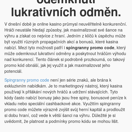
lukrativních odměn.
V dnešní době je online kasino průmysl neuvěřitelně konkurenční.
Hráči neustále hledají způsoby, jak maximalizovat své šance na
výhru a získat co nejvíce z hraní. Jedním z klíčů k úspěchu může
být využití různých propagačních akcí a bonusů, které kasina
nabízí. Mezi tyto možnosti patří i
spingranny promo code
, který
může odemknout lukrativní odměny a poskytnout hráčům výhodu
nad konkurencí. Tento článek si podrobně prozkoumá, co takový
promo kód obnáší, jak jej využít a jak maximalizovat jeho
potenciál.
Spingranny promo code
není jen série znaků, ale brána k
exkluzivním nabídkám. Je to marketingový nástroj, který kasina
používají k přilákání nových hráčů a udržení stávajících. Tyto
kódy často nabízí bonusy jako jsou free spiny, bonusové peníze k
vkladu nebo speciální cashbackové akce. Využitím spingranny
promo code můžete výrazně zvýšit svůj herní kapitál a prodloužit
si dobu hraní, což vede k větší šanci na výhru. Důležité je si
uvědomit, že platnost a podmínky promo kódu se mohou lišit.